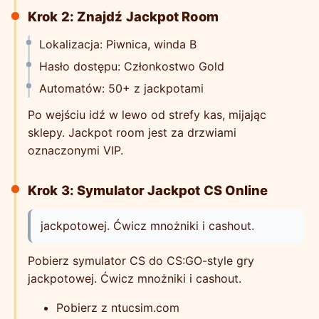
Krok 2: Znajdź Jackpot Room
Lokalizacja: Piwnica, winda B
Hasło dostępu: Członkostwo Gold
Automatów: 50+ z jackpotami
Po wejściu idź w lewo od strefy kas, mijając
sklepy. Jackpot room jest za drzwiami
oznaczonymi VIP.
Krok 3: Symulator Jackpot CS Online
jackpotowej. Ćwicz mnożniki i cashout.
Pobierz symulator CS do CS:GO-style gry
jackpotowej. Ćwicz mnożniki i cashout.
Pobierz z ntucsim.com