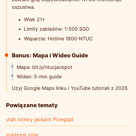
oszustwa.
Wiek 21+
Limity zakładów: 1-500 SGD
Wsparcie: Hotline 1800-NTUC
Bonus: Mapa i Wideo Guide
Mapa: bit.ly/ntucjackpot
Wideo: 5-min guide
Użyj Google Maps linku i YouTube tutoriali z 2026.
Powiązane tematy
utah lottery jackpot Przegląd
starburst pipe