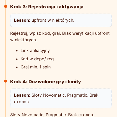
Krok 3: Rejestracja i aktywacja
Lesson:
upfront w niektórych.
Rejestruj, wpisz kod, graj. Brak weryfikacji upfront
w niektórych.
Link afiliacyjny
Kod w depo/ reg
Graj min. 1 spin
Krok 4: Dozwolone gry i limity
Lesson:
Sloty Novomatic, Pragmatic. Brak
столов.
Sloty Novomatic, Pragmatic. Brak столов.