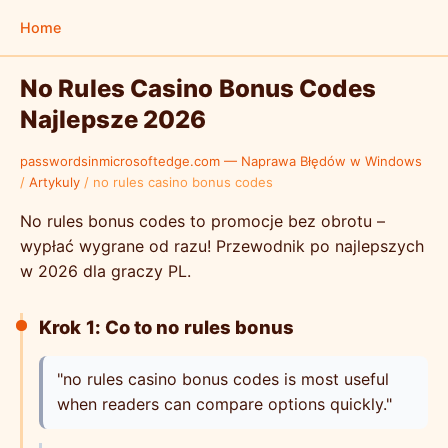
Home
No Rules Casino Bonus Codes
Najlepsze 2026
passwordsinmicrosoftedge.com — Naprawa Błędów w Windows
/
Artykuly
/
no rules casino bonus codes
No rules bonus codes to promocje bez obrotu –
wypłać wygrane od razu! Przewodnik po najlepszych
w 2026 dla graczy PL.
Krok 1: Co to no rules bonus
"no rules casino bonus codes is most useful
when readers can compare options quickly."