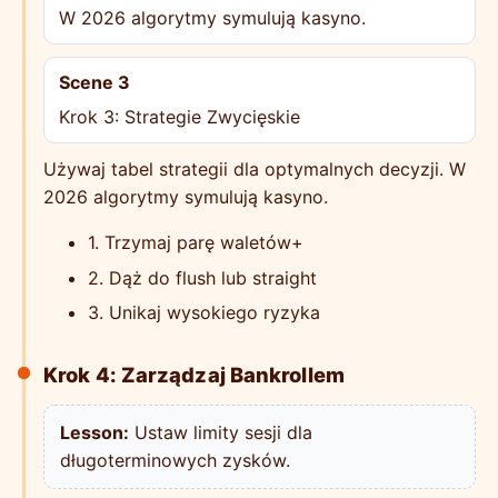
W 2026 algorytmy symulują kasyno.
Scene 3
Krok 3: Strategie Zwycięskie
Używaj tabel strategii dla optymalnych decyzji. W
2026 algorytmy symulują kasyno.
1. Trzymaj parę waletów+
2. Dąż do flush lub straight
3. Unikaj wysokiego ryzyka
Krok 4: Zarządzaj Bankrollem
Lesson:
Ustaw limity sesji dla
długoterminowych zysków.