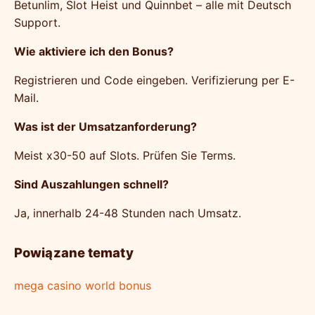
Betunlim, Slot Heist und Quinnbet – alle mit Deutsch
Support.
Wie aktiviere ich den Bonus?
Registrieren und Code eingeben. Verifizierung per E-
Mail.
Was ist der Umsatzanforderung?
Meist x30-50 auf Slots. Prüfen Sie Terms.
Sind Auszahlungen schnell?
Ja, innerhalb 24-48 Stunden nach Umsatz.
Powiązane tematy
mega casino world bonus