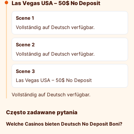
Las Vegas USA – 50$ No Deposit
Scene 1
Vollständig auf Deutsch verfügbar.
Scene 2
Vollständig auf Deutsch verfügbar.
Scene 3
Las Vegas USA – 50$ No Deposit
Vollständig auf Deutsch verfügbar.
Często zadawane pytania
Welche Casinos bieten Deutsch No Deposit Boni?