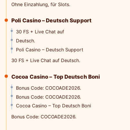
Ohne Einzahlung, für Slots.
Poli Casino – Deutsch Support
30 FS + Live Chat auf
Deutsch.
Poli Casino – Deutsch Support
30 FS + Live Chat auf Deutsch.
Cocoa Casino – Top Deutsch Boni
Bonus Code: COCOADE2026.
Bonus Code: COCOADE2026.
Cocoa Casino – Top Deutsch Boni
Bonus Code: COCOADE2026.