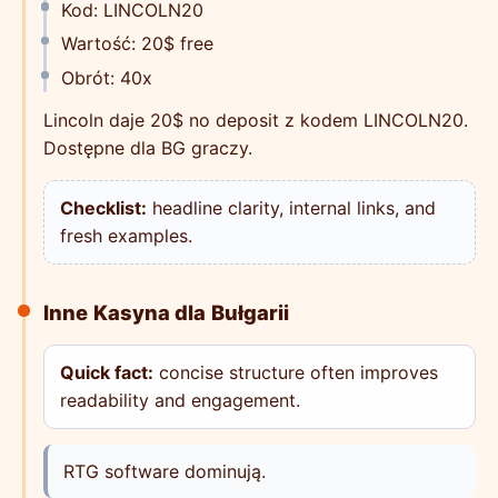
Kod: LINCOLN20
Wartość: 20$ free
Obrót: 40x
Lincoln daje 20$ no deposit z kodem LINCOLN20.
Dostępne dla BG graczy.
Checklist:
headline clarity, internal links, and
fresh examples.
Inne Kasyna dla Bułgarii
Quick fact:
concise structure often improves
readability and engagement.
RTG software dominują.