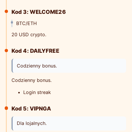
Kod 3: WELCOME26
BTC/ETH
20 USD crypto.
Kod 4: DAILYFREE
Codzienny bonus.
Codzienny bonus.
Login streak
Kod 5: VIPNGA
Dla lojalnych.