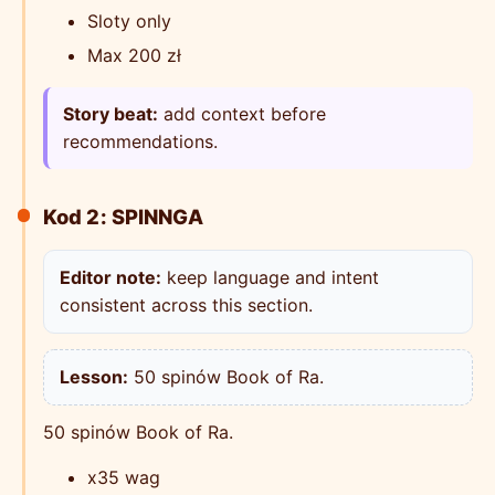
Sloty only
Max 200 zł
Story beat:
add context before
recommendations.
Kod 2: SPINNGA
Editor note:
keep language and intent
consistent across this section.
Lesson:
50 spinów Book of Ra.
50 spinów Book of Ra.
x35 wag