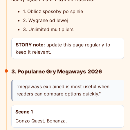
1. Oblicz sposoby po spinie
2. Wygrane od lewej
3. Unlimited multipliers
STORY note:
update this page regularly to
keep it relevant.
3. Popularne Gry Megaways 2026
"megaways explained is most useful when
readers can compare options quickly."
Scene 1
Gonzo Quest, Bonanza.