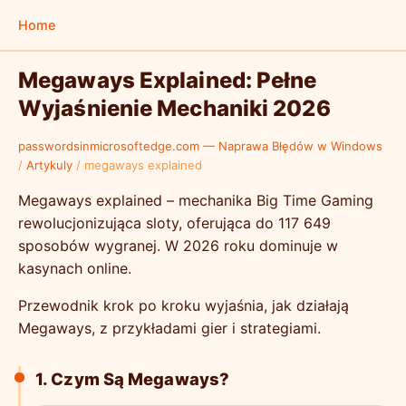
Home
Megaways Explained: Pełne
Wyjaśnienie Mechaniki 2026
passwordsinmicrosoftedge.com — Naprawa Błędów w Windows
/
Artykuly
/
megaways explained
Megaways explained – mechanika Big Time Gaming
rewolucjonizująca sloty, oferująca do 117 649
sposobów wygranej. W 2026 roku dominuje w
kasynach online.
Przewodnik krok po kroku wyjaśnia, jak działają
Megaways, z przykładami gier i strategiami.
1. Czym Są Megaways?