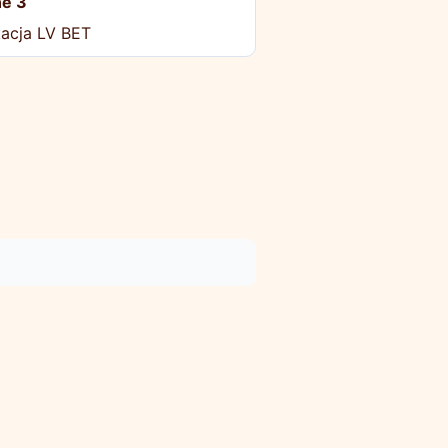
e 3
kacja LV BET