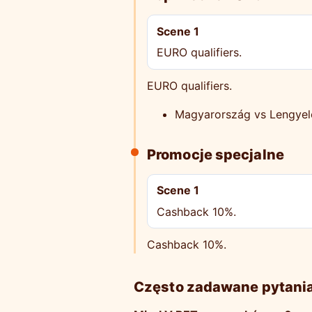
Scene 1
EURO qualifiers.
EURO qualifiers.
Magyarország vs Lengyel
Promocje specjalne
Scene 1
Cashback 10%.
Cashback 10%.
Często zadawane pytani