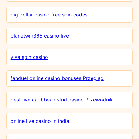
big dollar casino free spin codes
planetwin365 casino live
viva spin casino
fanduel online casino bonuses Przegląd
best live caribbean stud casino Przewodnik
online live casino in india