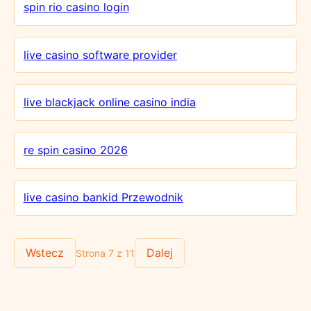
spin rio casino login
live casino software provider
live blackjack online casino india
re spin casino 2026
live casino bankid Przewodnik
Wstecz
Dalej
Strona 7 z 11