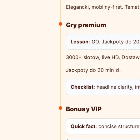
Elegancki, mobilny-first. Temat
Gry premium
Lesson:
GO. Jackpoty do 20 
3000+ slotów, live HD. Dostaw
Jackpoty do 20 mln zł.
Checklist:
headline clarity, i
Bonusy VIP
Quick fact:
concise structure