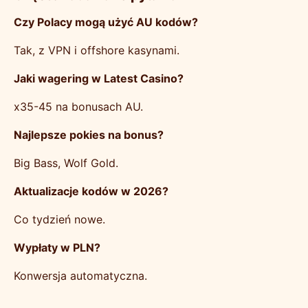
Czy Polacy mogą użyć AU kodów?
Tak, z VPN i offshore kasynami.
Jaki wagering w Latest Casino?
x35-45 na bonusach AU.
Najlepsze pokies na bonus?
Big Bass, Wolf Gold.
Aktualizacje kodów w 2026?
Co tydzień nowe.
Wypłaty w PLN?
Konwersja automatyczna.