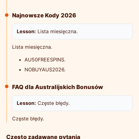
Najnowsze Kody 2026
Lesson:
Lista miesięczna.
Lista miesięczna.
AU50FREESPINS.
NOBUYAUS2026.
FAQ dla Australijskich Bonusów
Lesson:
Częste błędy.
Częste błędy.
Często zadawane pytania