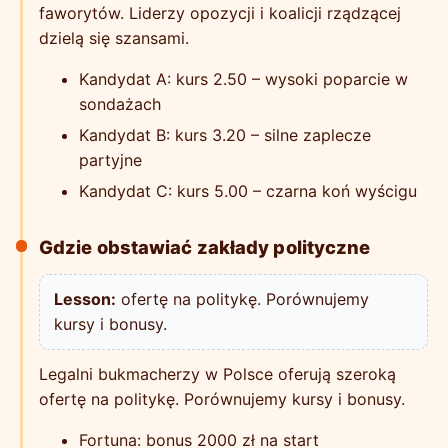
faworytów. Liderzy opozycji i koalicji rządzącej
dzielą się szansami.
Kandydat A: kurs 2.50 – wysoki poparcie w
sondażach
Kandydat B: kurs 3.20 – silne zaplecze
partyjne
Kandydat C: kurs 5.00 – czarna koń wyścigu
Gdzie obstawiać zakłady polityczne
Lesson:
ofertę na politykę. Porównujemy
kursy i bonusy.
Legalni bukmacherzy w Polsce oferują szeroką
ofertę na politykę. Porównujemy kursy i bonusy.
Fortuna: bonus 2000 zł na start