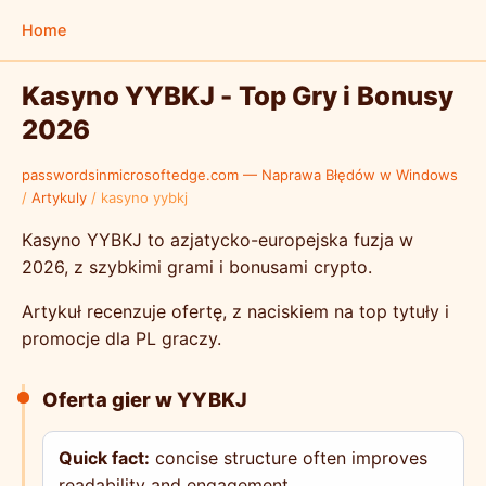
Home
Kasyno YYBKJ - Top Gry i Bonusy
2026
passwordsinmicrosoftedge.com — Naprawa Błędów w Windows
/
Artykuly
/
kasyno yybkj
Kasyno YYBKJ to azjatycko-europejska fuzja w
2026, z szybkimi grami i bonusami crypto.
Artykuł recenzuje ofertę, z naciskiem na top tytuły i
promocje dla PL graczy.
Oferta gier w YYBKJ
Quick fact:
concise structure often improves
readability and engagement.