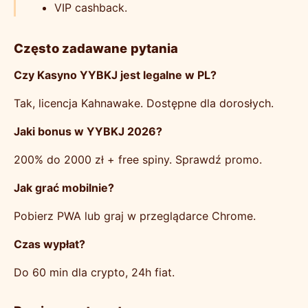
VIP cashback.
Często zadawane pytania
Czy Kasyno YYBKJ jest legalne w PL?
Tak, licencja Kahnawake. Dostępne dla dorosłych.
Jaki bonus w YYBKJ 2026?
200% do 2000 zł + free spiny. Sprawdź promo.
Jak grać mobilnie?
Pobierz PWA lub graj w przeglądarce Chrome.
Czas wypłat?
Do 60 min dla crypto, 24h fiat.