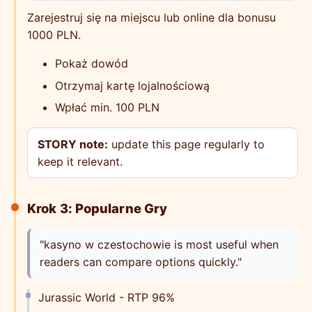
Zarejestruj się na miejscu lub online dla bonusu
1000 PLN.
Pokaż dowód
Otrzymaj kartę lojalnościową
Wpłać min. 100 PLN
STORY note:
update this page regularly to
keep it relevant.
Krok 3: Popularne Gry
"kasyno w czestochowie is most useful when
readers can compare options quickly."
Jurassic World - RTP 96%