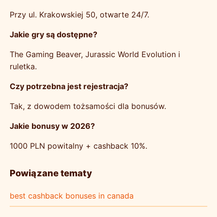
Przy ul. Krakowskiej 50, otwarte 24/7.
Jakie gry są dostępne?
The Gaming Beaver, Jurassic World Evolution i
ruletka.
Czy potrzebna jest rejestracja?
Tak, z dowodem tożsamości dla bonusów.
Jakie bonusy w 2026?
1000 PLN powitalny + cashback 10%.
Powiązane tematy
best cashback bonuses in canada