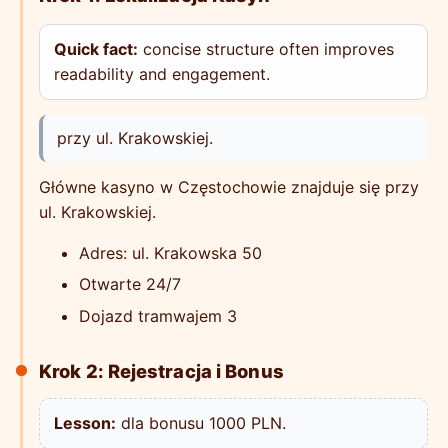
Quick fact:
concise structure often improves
readability and engagement.
przy ul. Krakowskiej.
Główne kasyno w Częstochowie znajduje się przy
ul. Krakowskiej.
Adres: ul. Krakowska 50
Otwarte 24/7
Dojazd tramwajem 3
Krok 2: Rejestracja i Bonus
Lesson:
dla bonusu 1000 PLN.