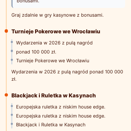
bonusami.
Graj zdalnie w gry kasynowe z bonusami.
Turnieje Pokerowe we Wrocławiu
Wydarzenia w 2026 z pulą nagród
ponad 100 000 zł.
Turnieje Pokerowe we Wrocławiu
Wydarzenia w 2026 z pulą nagród ponad 100 000
zł.
Blackjack i Ruletka w Kasynach
Europejska ruletka z niskim house edge.
Europejska ruletka z niskim house edge.
Blackjack i Ruletka w Kasynach