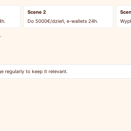
Scene 2
Scen
4h.
Do 5000€/dzień, e-wallets 24h.
Wypł
.
 regularly to keep it relevant.