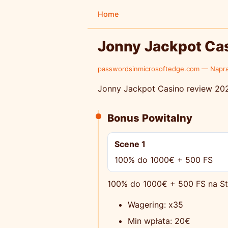
Home
Jonny Jackpot Cas
passwordsinmicrosoftedge.com — Napr
Jonny Jackpot Casino review 2026
Bonus Powitalny
Scene 1
100% do 1000€ + 500 FS
100% do 1000€ + 500 FS na St
Wagering: x35
Min wpłata: 20€