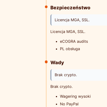
Bezpieczeństwo
Licencja MGA, SSL.
Licencja MGA, SSL.
eCOGRA audits
PL obsługa
Wady
Brak crypto.
Brak crypto.
Wagering wysoki
No PayPal