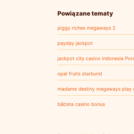
Powiązane tematy
piggy riches megaways 2
payday jackpot
jackpot city casino indonesia Po
opal fruits starburst
madame destiny megaways play o
bã¤sta casino bonus