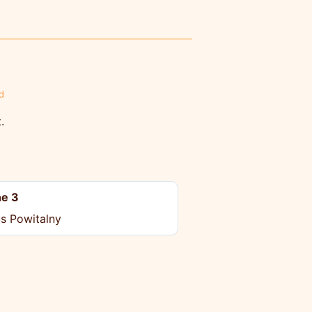
d
.
e 3
s Powitalny