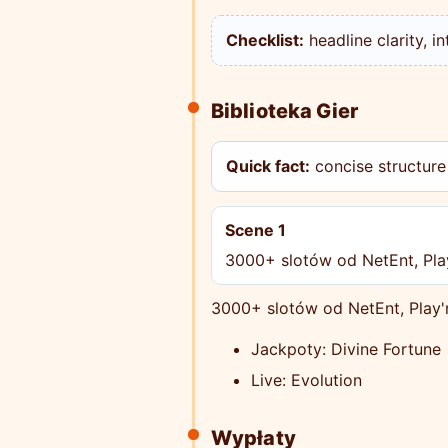
Checklist:
headline clarity, i
Biblioteka Gier
Quick fact:
concise structure
Scene 1
3000+ slotów od NetEnt, Pla
3000+ slotów od NetEnt, Play'
Jackpoty: Divine Fortune
Live: Evolution
Wypłaty