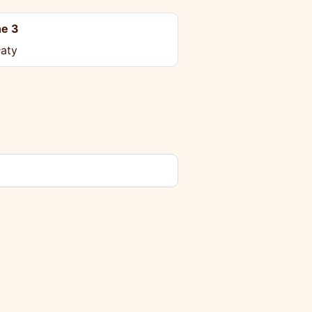
e 3
aty