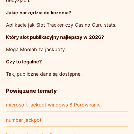
decyzjach.
Jakie narzędzia do liczenia?
Aplikacje jak Slot Tracker czy Casino Guru stats.
Który slot publikacyjny najlepszy w 2026?
Mega Moolah za jackpoty.
Czy to legalne?
Tak, publiczne dane są dostępne.
Powiązane tematy
microsoft jackpot windows 8 Porównanie
number jackpot