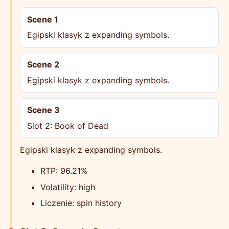
Scene 1
Egipski klasyk z expanding symbols.
Scene 2
Egipski klasyk z expanding symbols.
Scene 3
Slot 2: Book of Dead
Egipski klasyk z expanding symbols.
RTP: 96.21%
Volatility: high
Liczenie: spin history