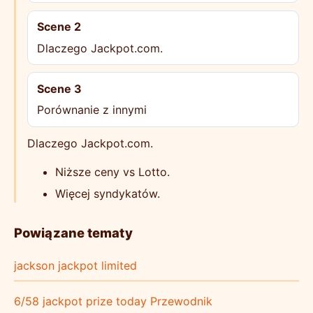
Scene 2
Dlaczego Jackpot.com.
Scene 3
Porównanie z innymi
Dlaczego Jackpot.com.
Niższe ceny vs Lotto.
Więcej syndykatów.
Powiązane tematy
jackson jackpot limited
6/58 jackpot prize today Przewodnik