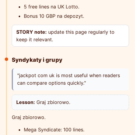
5 free lines na UK Lotto.
Bonus 10 GBP na depozyt.
STORY note:
update this page regularly to
keep it relevant.
Syndykaty i grupy
"jackpot com uk is most useful when readers
can compare options quickly."
Lesson:
Graj zbiorowo.
Graj zbiorowo.
Mega Syndicate: 100 lines.