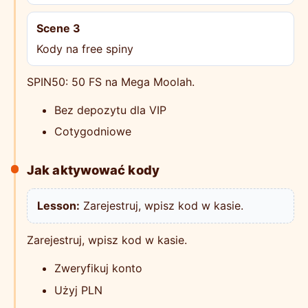
Scene 3
Kody na free spiny
SPIN50: 50 FS na Mega Moolah.
Bez depozytu dla VIP
Cotygodniowe
Jak aktywować kody
Lesson:
Zarejestruj, wpisz kod w kasie.
Zarejestruj, wpisz kod w kasie.
Zweryfikuj konto
Użyj PLN