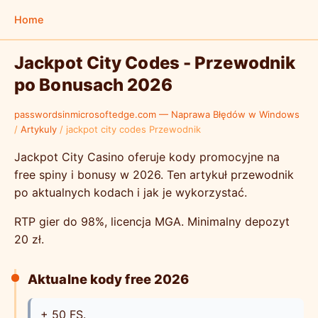
Home
Jackpot City Codes - Przewodnik
po Bonusach 2026
passwordsinmicrosoftedge.com — Naprawa Błędów w Windows
/
Artykuly
/
jackpot city codes Przewodnik
Jackpot City Casino oferuje kody promocyjne na
free spiny i bonusy w 2026. Ten artykuł przewodnik
po aktualnych kodach i jak je wykorzystać.
RTP gier do 98%, licencja MGA. Minimalny depozyt
20 zł.
Aktualne kody free 2026
+ 50 FS.