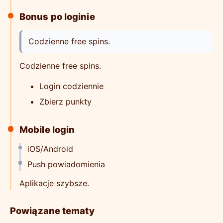
Bonus po loginie
Codzienne free spins.
Codzienne free spins.
Login codziennie
Zbierz punkty
Mobile login
iOS/Android
Push powiadomienia
Aplikacje szybsze.
Powiązane tematy