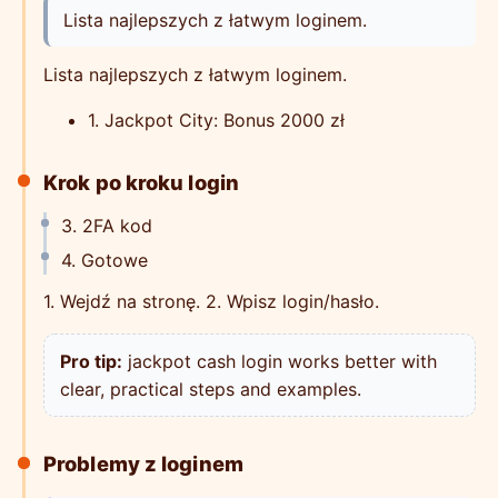
Lista najlepszych z łatwym loginem.
Lista najlepszych z łatwym loginem.
1. Jackpot City: Bonus 2000 zł
Krok po kroku login
3. 2FA kod
4. Gotowe
1. Wejdź na stronę. 2. Wpisz login/hasło.
Pro tip:
jackpot cash login works better with
clear, practical steps and examples.
Problemy z loginem