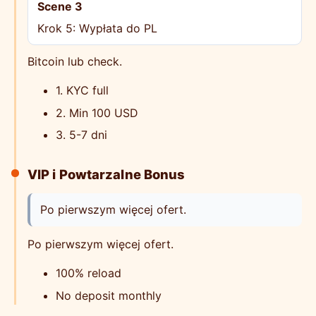
Scene 3
Krok 5: Wypłata do PL
Bitcoin lub check.
1. KYC full
2. Min 100 USD
3. 5-7 dni
VIP i Powtarzalne Bonus
Po pierwszym więcej ofert.
Po pierwszym więcej ofert.
100% reload
No deposit monthly