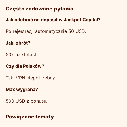
Często zadawane pytania
Jak odebrać no deposit w Jackpot Capital?
Po rejestracji automatycznie 50 USD.
Jaki obrót?
50x na slotach.
Czy dla Polaków?
Tak, VPN niepotrzebny.
Max wygrana?
500 USD z bonusu.
Powiązane tematy