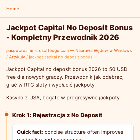
Home
Jackpot Capital No Deposit Bonus
- Kompletny Przewodnik 2026
passwordsinmicrosoftedge.com — Naprawa Błędów w Windows
/
Artykuly
/
jackpot capital no deposit bonus
Jackpot Capital no deposit bonus 2026 to 50 USD
free dla nowych graczy. Przewodnik jak odebrać,
grać w RTG sloty i wypłacić jackpoty.
Kasyno z USA, bogate w progresywne jackpoty.
Krok 1: Rejestracja z No Deposit
Quick fact:
concise structure often improves
readability and engagement.