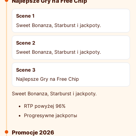
Najlepsze Gry na Free Chip
Scene 1
Sweet Bonanza, Starburst i jackpoty.
Scene 2
Sweet Bonanza, Starburst i jackpoty.
Scene 3
Najlepsze Gry na Free Chip
Sweet Bonanza, Starburst i jackpoty.
RTP powyżej 96%
Progresywne jackpоты
Promocje 2026