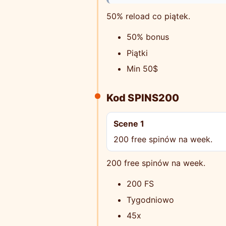
50% reload co piątek.
50% bonus
Piątki
Min 50$
Kod SPINS200
Scene 1
200 free spinów na week.
200 free spinów na week.
200 FS
Tygodniowo
45x