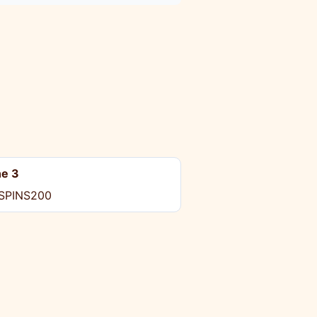
e 3
SPINS200