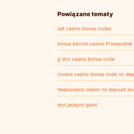
Powiązane tematy
zet casino bonus codes
bonus bitcoin casino Przewodnik
g slot casino bonus code
cookie casino bonus code no dep
heapsowins casino no deposit bo
slot jackpot giant