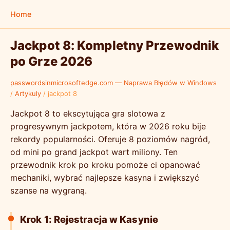
Home
Jackpot 8: Kompletny Przewodnik
po Grze 2026
passwordsinmicrosoftedge.com — Naprawa Błędów w Windows
/
Artykuly
/
jackpot 8
Jackpot 8 to ekscytująca gra slotowa z
progresywnym jackpotem, która w 2026 roku bije
rekordy popularności. Oferuje 8 poziomów nagród,
od mini po grand jackpot wart miliony. Ten
przewodnik krok po kroku pomoże ci opanować
mechaniki, wybrać najlepsze kasyna i zwiększyć
szanse na wygraną.
Krok 1: Rejestracja w Kasynie