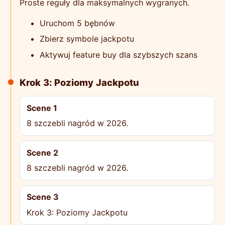
Proste reguły dla maksymalnych wygranych.
Uruchom 5 bębnów
Zbierz symbole jackpotu
Aktywuj feature buy dla szybszych szans
Krok 3: Poziomy Jackpotu
Scene 1
8 szczebli nagród w 2026.
Scene 2
8 szczebli nagród w 2026.
Scene 3
Krok 3: Poziomy Jackpotu