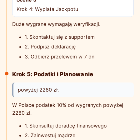
Krok 4: Wypłata Jackpotu
Duże wygrane wymagają weryfikacji.
1. Skontaktuj się z supportem
2. Podpisz deklarację
3. Odbierz przelewem w 7 dni
Krok 5: Podatki i Planowanie
powyżej 2280 zł.
W Polsce podatek 10% od wygranych powyżej
2280 zł.
1. Skonsultuj doradcę finansowego
2. Zainwestuj mądrze