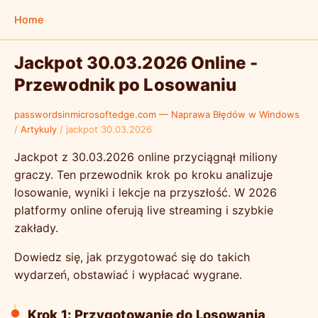
Home
Jackpot 30.03.2026 Online -
Przewodnik po Losowaniu
passwordsinmicrosoftedge.com — Naprawa Błędów w Windows
/
Artykuly
/
jackpot 30.03.2026
Jackpot z 30.03.2026 online przyciągnął miliony
graczy. Ten przewodnik krok po kroku analizuje
losowanie, wyniki i lekcje na przyszłość. W 2026
platformy online oferują live streaming i szybkie
zakłady.
Dowiedz się, jak przygotować się do takich
wydarzeń, obstawiać i wypłacać wygrane.
Krok 1: Przygotowanie do Losowania