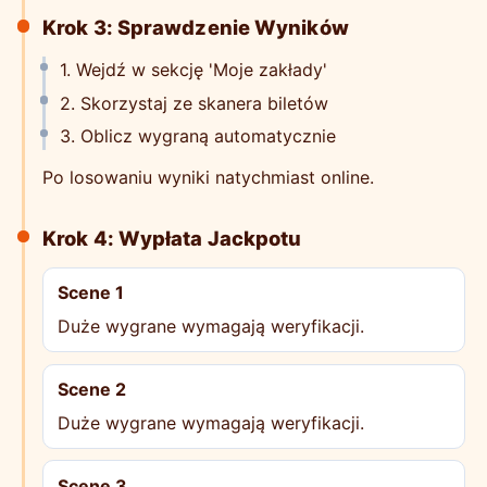
Krok 3: Sprawdzenie Wyników
1. Wejdź w sekcję 'Moje zakłady'
2. Skorzystaj ze skanera biletów
3. Oblicz wygraną automatycznie
Po losowaniu wyniki natychmiast online.
Krok 4: Wypłata Jackpotu
Scene 1
Duże wygrane wymagają weryfikacji.
Scene 2
Duże wygrane wymagają weryfikacji.
Scene 3