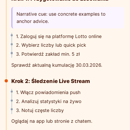
Narrative cue: use concrete examples to
anchor advice.
1. Zaloguj się na platformę Lotto online
2. Wybierz liczby lub quick pick
3. Potwierdź zakład min. 5 zł
Sprawdź aktualną kumulację 30.03.2026.
Krok 2: Śledzenie Live Stream
1. Włącz powiadomienia push
2. Analizuj statystyki na żywo
3. Notuj częste liczby
Oglądaj na app lub stronie z chatem.