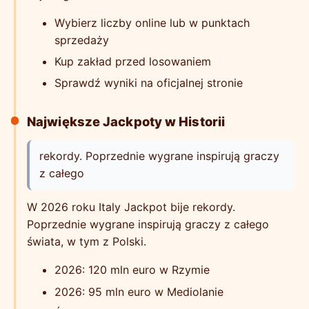
Wybierz liczby online lub w punktach
sprzedaży
Kup zakład przed losowaniem
Sprawdź wyniki na oficjalnej stronie
Największe Jackpoty w Historii
rekordy. Poprzednie wygrane inspirują graczy
z całego
W 2026 roku Italy Jackpot bije rekordy.
Poprzednie wygrane inspirują graczy z całego
świata, w tym z Polski.
2026: 120 mln euro w Rzymie
2026: 95 mln euro w Mediolanie