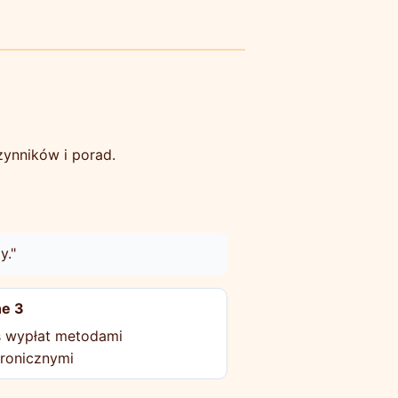
zynników i porad.
y."
e 3
 wypłat metodami
tronicznymi