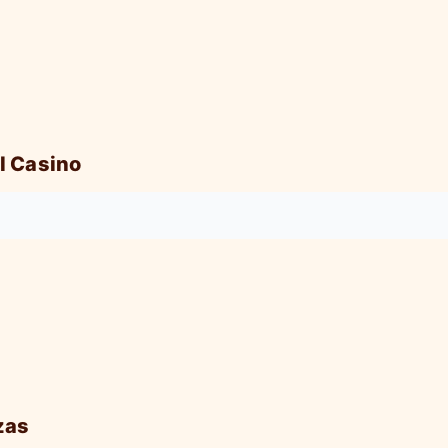
l Casino
zas