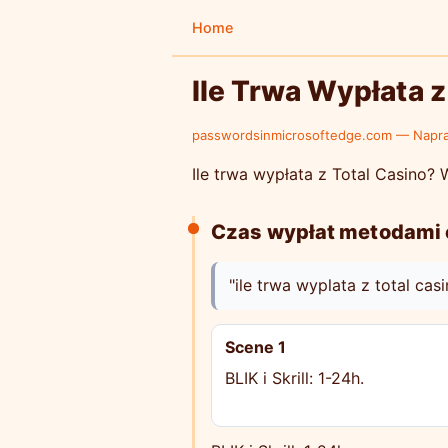
Home
Ile Trwa Wypłata z
passwordsinmicrosoftedge.com — Napr
Ile trwa wypłata z Total Casino?
Czas wypłat metodami 
"ile trwa wyplata z total ca
Scene 1
BLIK i Skrill: 1-24h.