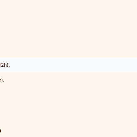
12h).
).
a