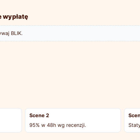
e wypłatę
ywaj BLIK.
Scene 2
Scen
95% w 48h wg recenzji.
Stat