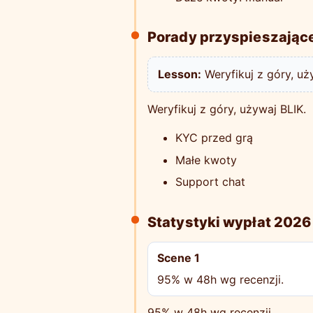
Porady przyspieszając
Lesson:
Weryfikuj z góry, uż
Weryfikuj z góry, używaj BLIK.
KYC przed grą
Małe kwoty
Support chat
Statystyki wypłat 2026
Scene 1
95% w 48h wg recenzji.
95% w 48h wg recenzji.