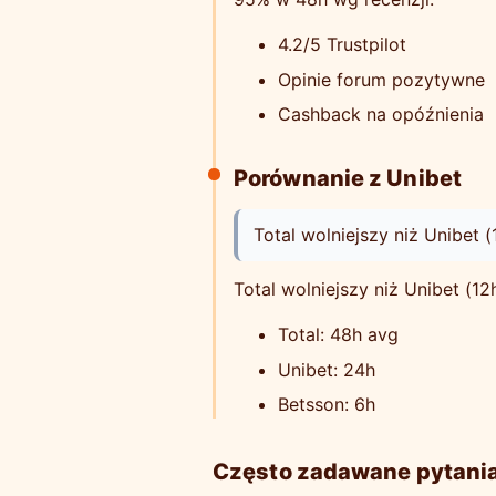
4.2/5 Trustpilot
Opinie forum pozytywne
Cashback na opóźnienia
Porównanie z Unibet
Total wolniejszy niż Unibet (
Total wolniejszy niż Unibet (12h
Total: 48h avg
Unibet: 24h
Betsson: 6h
Często zadawane pytani