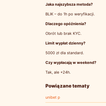
Jaka najszybsza metoda?
BLIK – do 1h po weryfikacji.
Dlaczego opóźnienia?
Obrót lub brak KYC.
Limit wypłat dzienny?
5000 zł dla standard.
Czy wypłacają w weekend?
Tak, ale +24h.
Powiązane tematy
unibet p