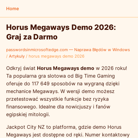
Home
Horus Megaways Demo 2026:
Graj za Darmo
passwordsinmicrosoftedge.com — Naprawa Błędów w Windows
/
Artykuly
/
horus megaways demo 2026
Odkryj świat
Horus Megaways demo
w 2026 roku!
Ta popularna gra slotowa od Big Time Gaming
oferuje do 117 649 sposobów na wygraną dzięki
mechanice Megaways. W wersji demo możesz
przetestować wszystkie funkcje bez ryzyka
finansowego. Idealne dla nowicjuszy i fanów
egipskiej mitologii.
Jackpot City NZ to platforma, gdzie demo Horus
Megaways jest dostępne od ręki. Numer kontaktowy