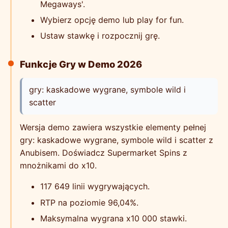
Megaways'.
Wybierz opcję demo lub play for fun.
Ustaw stawkę i rozpocznij grę.
Funkcje Gry w Demo 2026
gry: kaskadowe wygrane, symbole wild i
scatter
Wersja demo zawiera wszystkie elementy pełnej
gry: kaskadowe wygrane, symbole wild i scatter z
Anubisem. Doświadcz Supermarket Spins z
mnożnikami do x10.
117 649 linii wygrywających.
RTP na poziomie 96,04%.
Maksymalna wygrana x10 000 stawki.