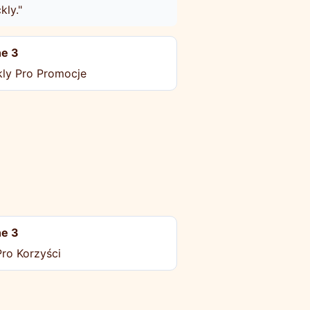
kly."
e 3
ly Pro Promocje
e 3
Pro Korzyści