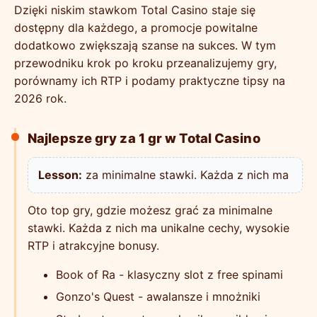
Dzięki niskim stawkom Total Casino staje się
dostępny dla każdego, a promocje powitalne
dodatkowo zwiększają szanse na sukces. W tym
przewodniku krok po kroku przeanalizujemy gry,
porównamy ich RTP i podamy praktyczne tipsy na
2026 rok.
Najlepsze gry za 1 gr w Total Casino
Lesson:
za minimalne stawki. Każda z nich ma
Oto top gry, gdzie możesz grać za minimalne
stawki. Każda z nich ma unikalne cechy, wysokie
RTP i atrakcyjne bonusy.
Book of Ra - klasyczny slot z free spinami
Gonzo's Quest - awalansze i mnożniki