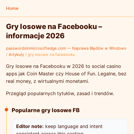
Home
Gry losowe na Facebooku –
informacje 2026
passwordsinmicrosoftedge.com — Naprawa Błędów w Windows
/
Artykuly
/
gry losowe na facebooku
Gry losowe na Facebooku w 2026 to social casino
apps jak Coin Master czy House of Fun. Legalne, bez
real money, z wirtualnymi monetami.
Przegląd popularnych tytułów, zasad i trendów.
Popularne gry losowe FB
Editor note:
keep language and intent
consistent across this section.