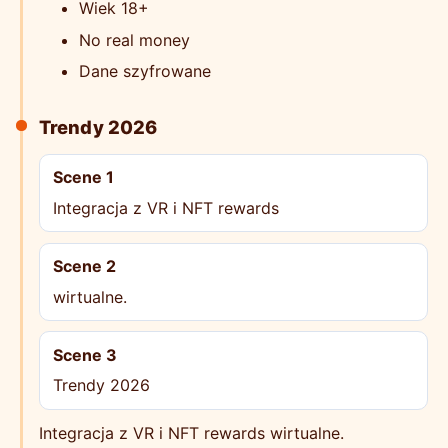
Wiek 18+
No real money
Dane szyfrowane
Trendy 2026
Scene 1
Integracja z VR i NFT rewards
Scene 2
wirtualne.
Scene 3
Trendy 2026
Integracja z VR i NFT rewards wirtualne.