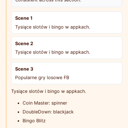
Scene 1
Tysiące slotów i bingo w appkach.
Scene 2
Tysiące slotów i bingo w appkach.
Scene 3
Popularne gry losowe FB
Tysiące slotów i bingo w appkach.
Coin Master: spinner
DoubleDown: blackjack
Bingo Blitz