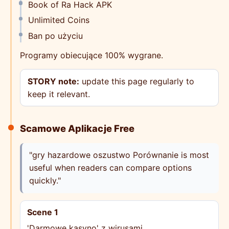
Book of Ra Hack APK
Unlimited Coins
Ban po użyciu
Programy obiecujące 100% wygrane.
STORY note:
update this page regularly to
keep it relevant.
Scamowe Aplikacje Free
"gry hazardowe oszustwo Porównanie is most
useful when readers can compare options
quickly."
Scene 1
'Darmowe kasyno' z wirusami.