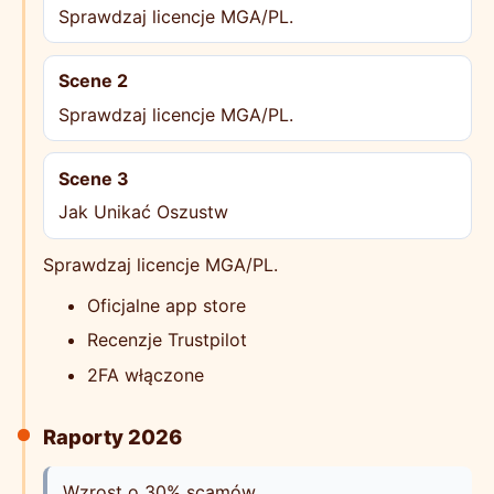
Sprawdzaj licencje MGA/PL.
Scene 2
Sprawdzaj licencje MGA/PL.
Scene 3
Jak Unikać Oszustw
Sprawdzaj licencje MGA/PL.
Oficjalne app store
Recenzje Trustpilot
2FA włączone
Raporty 2026
Wzrost o 30% scamów.