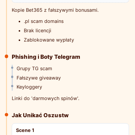
Kopie Bet365 z fałszywymi bonusami.
.pl scam domains
Brak licencji
Zablokowane wypłaty
Phishing i Boty Telegram
Grupy TG scam
Fałszywe giveaway
Keyloggery
Linki do 'darmowych spinów'.
Jak Unikać Oszustw
Scene 1