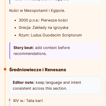
Kości w Mezopotamii i Egipcie.
3000 p.n.e.: Pierwsze kości
Grecja: Zakłady na igrzyska
Rzym: Ludus Duodecim Scriptorum
Story beat:
add context before
recommendations.
Średniowiecze i Renesans
Editor note:
keep language and intent
consistent across this section.
XIV w.: Talia kart