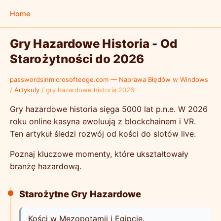
Home
Gry Hazardowe Historia - Od
Starożytności do 2026
passwordsinmicrosoftedge.com — Naprawa Błędów w Windows
/
Artykuly
/
gry hazardowe historia 2026
Gry hazardowe historia sięga 5000 lat p.n.e. W 2026
roku online kasyna ewoluują z blockchainem i VR.
Ten artykuł śledzi rozwój od kości do slotów live.
Poznaj kluczowe momenty, które ukształtowały
branżę hazardową.
Starożytne Gry Hazardowe
Kości w Mezopotamii i Egipcie.