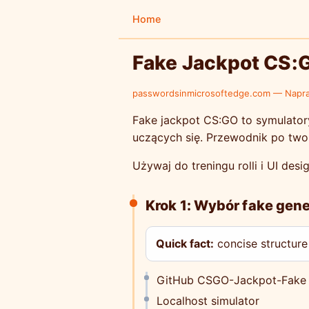
Home
Fake Jackpot CS:
passwordsinmicrosoftedge.com — Napr
Fake jackpot CS:GO to symulatory
uczących się. Przewodnik po two
Używaj do treningu rolli i UI desi
Krok 1: Wybór fake gen
Quick fact:
concise structure
GitHub CSGO-Jackpot-Fake
Localhost simulator