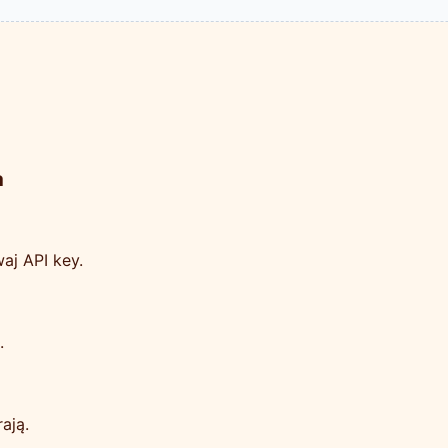
a
waj API key.
.
ają.