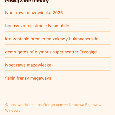
Powiązane tematy
lvbet rawa mazowiecka 2026
bonusy za rejestracje lycamobile
kto zostanie premierem zakłady bukmacherskie
demo gates of olympus super scatter Przegląd
lvbet rawa mazowiecka
fishin frenzy megaways
© passwordsinmicrosoftedge.com — Naprawa Błędów w
Windows