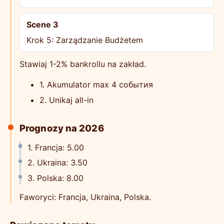
Scene 3
Krok 5: Zarządzanie Budżetem
Stawiaj 1-2% bankrollu na zakład.
1. Akumulator max 4 события
2. Unikaj all-in
Prognozy na 2026
1. Francja: 5.00
2. Ukraina: 3.50
3. Polska: 8.00
Faworyci: Francja, Ukraina, Polska.