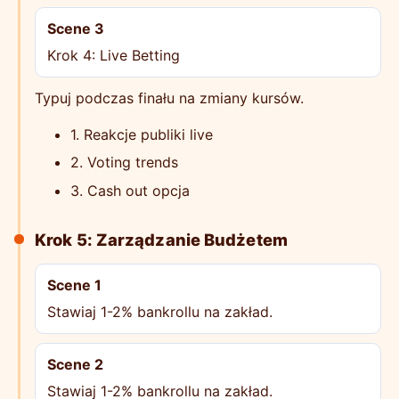
Scene 3
Krok 4: Live Betting
Typuj podczas finału na zmiany kursów.
1. Reakcje publiki live
2. Voting trends
3. Cash out opcja
Krok 5: Zarządzanie Budżetem
Scene 1
Stawiaj 1-2% bankrollu na zakład.
Scene 2
Stawiaj 1-2% bankrollu na zakład.