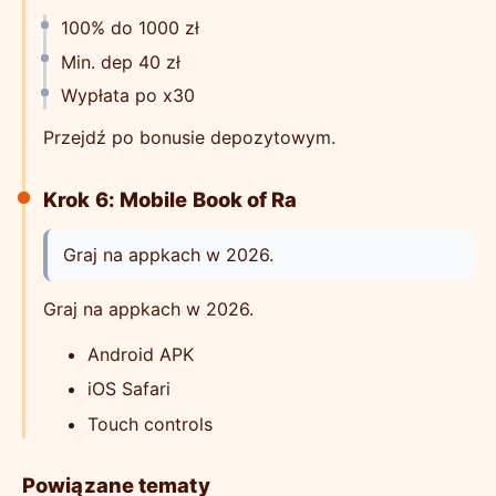
100% do 1000 zł
Min. dep 40 zł
Wypłata po x30
Przejdź po bonusie depozytowym.
Krok 6: Mobile Book of Ra
Graj na appkach w 2026.
Graj na appkach w 2026.
Android APK
iOS Safari
Touch controls
Powiązane tematy