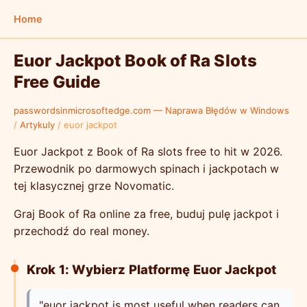
Home
Euor Jackpot Book of Ra Slots
Free Guide
passwordsinmicrosoftedge.com — Naprawa Błędów w Windows
/
Artykuly
/
euor jackpot
Euor Jackpot z Book of Ra slots free to hit w 2026.
Przewodnik po darmowych spinach i jackpotach w
tej klasycznej grze Novomatic.
Graj Book of Ra online za free, buduj pulę jackpot i
przechodź do real money.
Krok 1: Wybierz Platformę Euor Jackpot
"euor jackpot is most useful when readers can