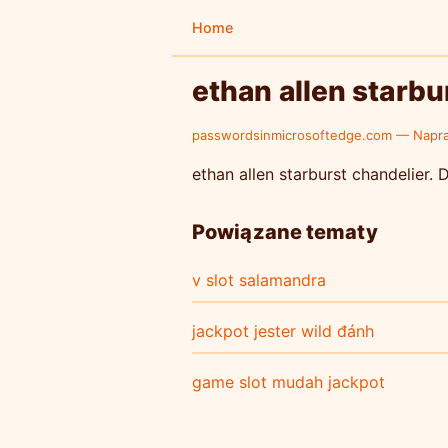
Home
ethan allen starbu
passwordsinmicrosoftedge.com — Napr
ethan allen starburst chandelier.
Powiązane tematy
v slot salamandra
jackpot jester wild đánh
game slot mudah jackpot