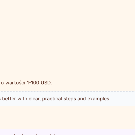
 o wartości 1-100 USD.
better with clear, practical steps and examples.