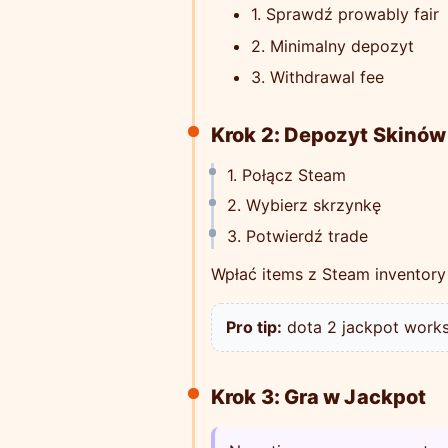
1. Sprawdź prowably fair
2. Minimalny depozyt
3. Withdrawal fee
Krok 2: Depozyt Skinów
1. Połącz Steam
2. Wybierz skrzynkę
3. Potwierdź trade
Wpłać items z Steam inventory
Pro tip:
dota 2 jackpot works 
Krok 3: Gra w Jackpot