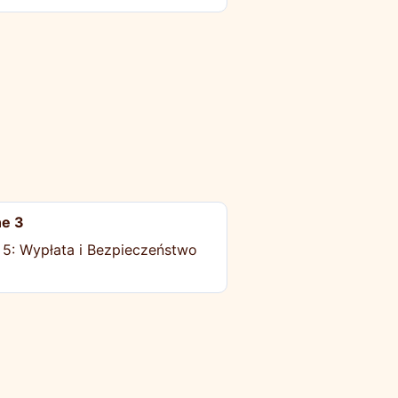
e 3
 5: Wypłata i Bezpieczeństwo