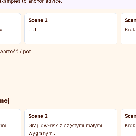
 examples to anchor advice.
Scene 2
Scen
=
pot.
Krok
wartość / pot.
anej
Scene 2
Scen
ymi
Graj low-risk z częstymi małymi
Krok
wygranymi.