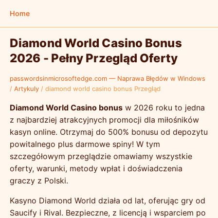
Home
Diamond World Casino Bonus
2026 - Pełny Przegląd Oferty
passwordsinmicrosoftedge.com — Naprawa Błędów w Windows
/
Artykuly
/
diamond world casino bonus Przegląd
Diamond World Casino bonus
w 2026 roku to jedna
z najbardziej atrakcyjnych promocji dla miłośników
kasyn online. Otrzymaj do 500% bonusu od depozytu
powitalnego plus darmowe spiny! W tym
szczegółowym przeglądzie omawiamy wszystkie
oferty, warunki, metody wpłat i doświadczenia
graczy z Polski.
Kasyno Diamond World działa od lat, oferując gry od
Saucify i Rival. Bezpieczne, z licencją i wsparciem po