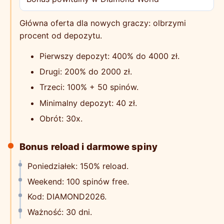
Główna oferta dla nowych graczy: olbrzymi
procent od depozytu.
Pierwszy depozyt: 400% do 4000 zł.
Drugi: 200% do 2000 zł.
Trzeci: 100% + 50 spinów.
Minimalny depozyt: 40 zł.
Obrót: 30x.
Bonus reload i darmowe spiny
Poniedziałek: 150% reload.
Weekend: 100 spinów free.
Kod: DIAMOND2026.
Ważność: 30 dni.