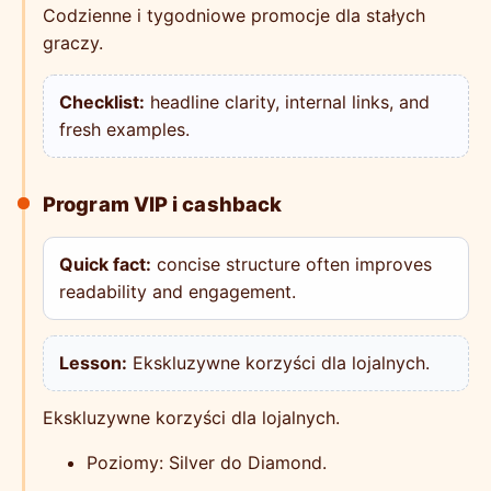
Codzienne i tygodniowe promocje dla stałych
graczy.
Checklist:
headline clarity, internal links, and
fresh examples.
Program VIP i cashback
Quick fact:
concise structure often improves
readability and engagement.
Lesson:
Ekskluzywne korzyści dla lojalnych.
Ekskluzywne korzyści dla lojalnych.
Poziomy: Silver do Diamond.