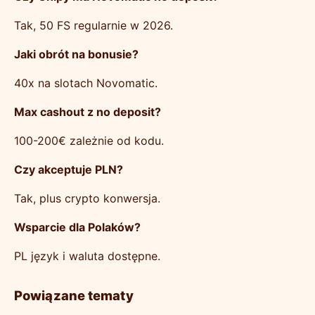
Tak, 50 FS regularnie w 2026.
Jaki obrót na bonusie?
40x na slotach Novomatic.
Max cashout z no deposit?
100-200€ zależnie od kodu.
Czy akceptuje PLN?
Tak, plus crypto konwersja.
Wsparcie dla Polaków?
PL język i waluta dostępne.
Powiązane tematy