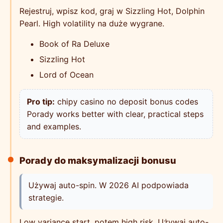
Rejestruj, wpisz kod, graj w Sizzling Hot, Dolphin
Pearl. High volatility na duże wygrane.
Book of Ra Deluxe
Sizzling Hot
Lord of Ocean
Pro tip:
chipy casino no deposit bonus codes
Porady works better with clear, practical steps
and examples.
Porady do maksymalizacji bonusu
Używaj auto-spin. W 2026 AI podpowiada
strategie.
Low variance start, potem high risk. Używaj auto-