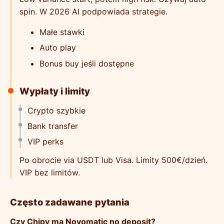
spin. W 2026 AI podpowiada strategie.
Małe stawki
Auto play
Bonus buy jeśli dostępne
Wypłaty i limity
Crypto szybkie
Bank transfer
VIP perks
Po obrocie via USDT lub Visa. Limity 500€/dzień.
VIP bez limitów.
Często zadawane pytania
Czy Chipy ma Novomatic no deposit?