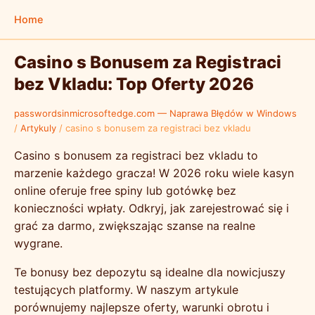
Home
Casino s Bonusem za Registraci
bez Vkladu: Top Oferty 2026
passwordsinmicrosoftedge.com — Naprawa Błędów w Windows
/
Artykuly
/
casino s bonusem za registraci bez vkladu
Casino s bonusem za registraci bez vkladu to
marzenie każdego gracza! W 2026 roku wiele kasyn
online oferuje free spiny lub gotówkę bez
konieczności wpłaty. Odkryj, jak zarejestrować się i
grać za darmo, zwiększając szanse na realne
wygrane.
Te bonusy bez depozytu są idealne dla nowicjuszy
testujących platformy. W naszym artykule
porównujemy najlepsze oferty, warunki obrotu i