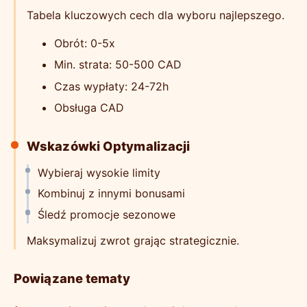
Tabela kluczowych cech dla wyboru najlepszego.
Obrót: 0-5x
Min. strata: 50-500 CAD
Czas wypłaty: 24-72h
Obsługa CAD
Wskazówki Optymalizacji
Wybieraj wysokie limity
Kombinuj z innymi bonusami
Śledź promocje sezonowe
Maksymalizuj zwrot grając strategicznie.
Powiązane tematy