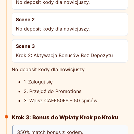
No deposit kody dla nowicjuszy.
Scene 2
No deposit kody dla nowicjuszy.
Scene 3
Krok 2: Aktywacja Bonusów Bez Depozytu
No deposit kody dla nowicjuszy.
1. Zaloguj się
2. Przejdź do Promotions
3. Wpisz CAFE50FS – 50 spinów
Krok 3: Bonus do Wpłaty Krok po Kroku
350% match bonus z kodem.