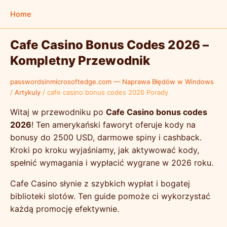
Home
Cafe Casino Bonus Codes 2026 –
Kompletny Przewodnik
passwordsinmicrosoftedge.com — Naprawa Błędów w Windows
/
Artykuly
/
cafe casino bonus codes 2026 Porady
Witaj w przewodniku po
Cafe Casino bonus codes
2026
! Ten amerykański faworyt oferuje kody na
bonusy do 2500 USD, darmowe spiny i cashback.
Kroki po kroku wyjaśniamy, jak aktywować kody,
spełnić wymagania i wypłacić wygrane w 2026 roku.
Cafe Casino słynie z szybkich wypłat i bogatej
biblioteki slotów. Ten guide pomoże ci wykorzystać
każdą promocję efektywnie.