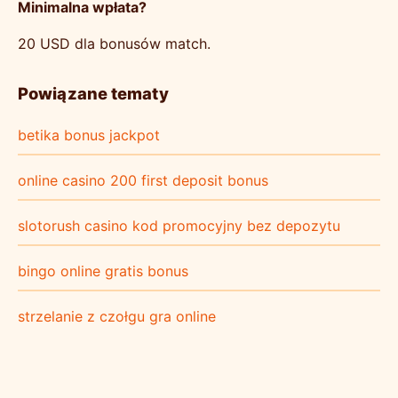
Minimalna wpłata?
20 USD dla bonusów match.
Powiązane tematy
betika bonus jackpot
online casino 200 first deposit bonus
slotorush casino kod promocyjny bez depozytu
bingo online gratis bonus
strzelanie z czołgu gra online