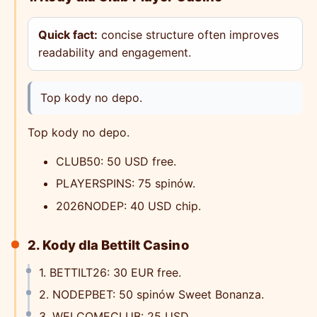
Quick fact:
concise structure often improves
readability and engagement.
Top kody no depo.
Top kody no depo.
CLUB50: 50 USD free.
PLAYERSPINS: 75 spinów.
2026NODEP: 40 USD chip.
2. Kody dla Bettilt Casino
1. BETTILT26: 30 EUR free.
2. NODEPBET: 50 spinów Sweet Bonanza.
3. WELCOMECLUB: 25 USD.