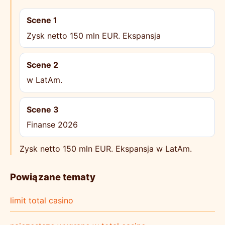
Scene 1
Zysk netto 150 mln EUR. Ekspansja
Scene 2
w LatAm.
Scene 3
Finanse 2026
Zysk netto 150 mln EUR. Ekspansja w LatAm.
Powiązane tematy
limit total casino