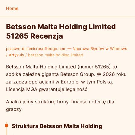
Home
Betsson Malta Holding Limited
51265 Recenzja
passwordsinmicrosoftedge.com — Naprawa Błędów w Windows
/
Artykuly
/
betsson malta holding limited
Betsson Malta Holding Limited (numer 51265) to
spółka zależna giganta Betsson Group. W 2026 roku
zarządza operacjami w Europie, w tym Polską.
Licencja MGA gwarantuje legalność.
Analizujemy strukturę firmy, finanse i ofertę dla
graczy.
Struktura Betsson Malta Holding