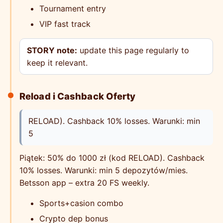
Tournament entry
VIP fast track
STORY note:
update this page regularly to
keep it relevant.
Reload i Cashback Oferty
RELOAD). Cashback 10% losses. Warunki: min
5
Piątek: 50% do 1000 zł (kod RELOAD). Cashback
10% losses. Warunki: min 5 depozytów/mies.
Betsson app – extra 20 FS weekly.
Sports+casion combo
Crypto dep bonus