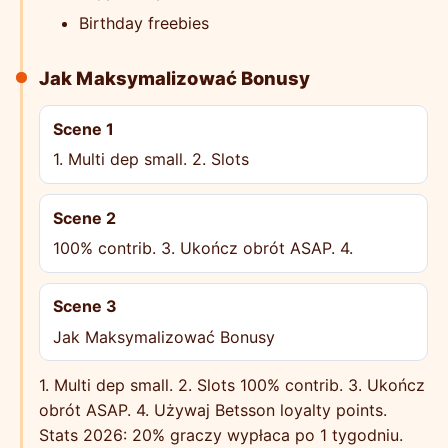
Birthday freebies
Jak Maksymalizować Bonusy
Scene 1
1. Multi dep small. 2. Slots
Scene 2
100% contrib. 3. Ukończ obrót ASAP. 4.
Scene 3
Jak Maksymalizować Bonusy
1. Multi dep small. 2. Slots 100% contrib. 3. Ukończ
obrót ASAP. 4. Używaj Betsson loyalty points.
Stats 2026: 20% graczy wypłaca po 1 tygodniu.