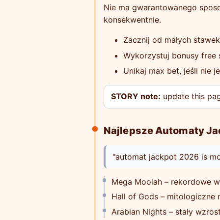
Nie ma gwarantowanego sposobu
konsekwentnie.
Zacznij od małych stawek
Wykorzystuj bonusy free 
Unikaj max bet, jeśli nie
STORY note:
update this page
Najlepsze Automaty Ja
"automat jackpot 2026 is mo
Mega Moolah – rekordowe w
Hall of Gods – mitologiczne
Arabian Nights – stały wzros