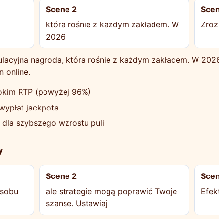
Scene 2
Scen
która rośnie z każdym zakładem. W
Zroz
2026
lacyjna nagroda, która rośnie z każdym zakładem. W 202
 online.
okim RTP (powyżej 96%)
wypłat jackpota
 dla szybszego wzrostu puli
y
Scene 2
Scen
osobu
ale strategie mogą poprawić Twoje
Efek
szanse. Ustawiaj