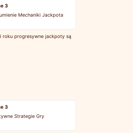
e 3
umienie Mechaniki Jackpota
6 roku progresywne jackpoty są
e 3
tywne Strategie Gry