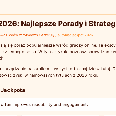
026: Najlepsze Porady i Strateg
awa Błędów w Windows
/
Artykuly
/
automat jackpot 2026
ją się coraz popularniejsze wśród graczy online. Te eksc
ie z jednego spinu. W tym artykule poznasz sprawdzone w
ch.
zarządzanie bankrollem – wszystko to znajdziesz tutaj. Cz
lizować zyski w najnowszych tytułach z 2026 roku.
 Jackpota
 often improves readability and engagement.