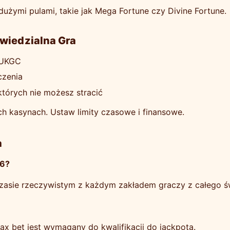
użymi pulami, takie jak Mega Fortune czy Divine Fortune.
wiedzialna Gra
 UKGC
czenia
 których nie możesz stracić
h kasynach. Ustaw limity czasowe i finansowe.
a
26?
zasie rzeczywistym z każdym zakładem graczy z całego św
x bet jest wymagany do kwalifikacji do jackpota.