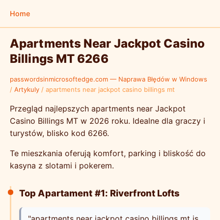
Home
Apartments Near Jackpot Casino
Billings MT 6266
passwordsinmicrosoftedge.com — Naprawa Błędów w Windows
/
Artykuly
/
apartments near jackpot casino billings mt
Przegląd najlepszych apartments near Jackpot
Casino Billings MT w 2026 roku. Idealne dla graczy i
turystów, blisko kod 6266.
Te mieszkania oferują komfort, parking i bliskość do
kasyna z slotami i pokerem.
Top Apartament #1: Riverfront Lofts
"apartments near jackpot casino billings mt is