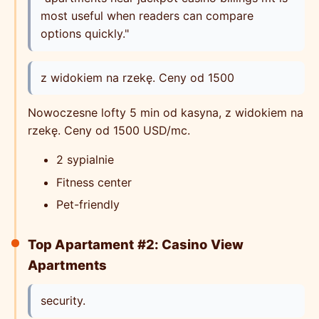
most useful when readers can compare
options quickly."
z widokiem na rzekę. Ceny od 1500
Nowoczesne lofty 5 min od kasyna, z widokiem na
rzekę. Ceny od 1500 USD/mc.
2 sypialnie
Fitness center
Pet-friendly
Top Apartament #2: Casino View
Apartments
security.