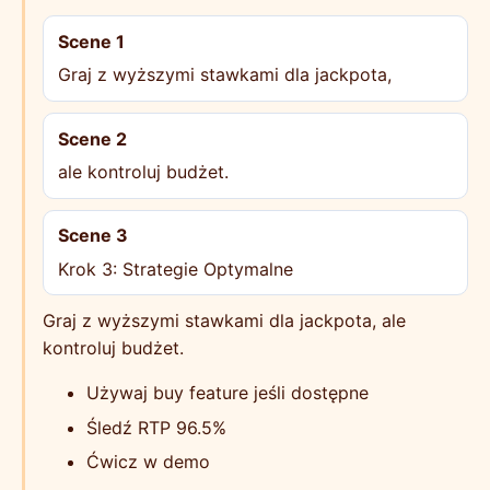
Scene 1
Graj z wyższymi stawkami dla jackpota,
Scene 2
ale kontroluj budżet.
Scene 3
Krok 3: Strategie Optymalne
Graj z wyższymi stawkami dla jackpota, ale
kontroluj budżet.
Używaj buy feature jeśli dostępne
Śledź RTP 96.5%
Ćwicz w demo