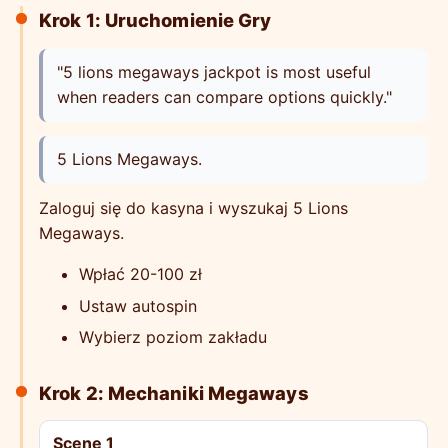
Krok 1: Uruchomienie Gry
"5 lions megaways jackpot is most useful
when readers can compare options quickly."
5 Lions Megaways.
Zaloguj się do kasyna i wyszukaj 5 Lions
Megaways.
Wpłać 20-100 zł
Ustaw autospin
Wybierz poziom zakładu
Krok 2: Mechaniki Megaways
Scene 1