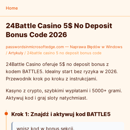
Home
24Battle Casino 5$ No Deposit
Bonus Code 2026
passwordsinmicrosoftedge.com — Naprawa Błędów w Windows
/
Artykuly
/
24battle casino 5 no deposit bonus code
24Battle Casino oferuje 5$ no deposit bonus z
kodem BATTLE5. Idealny start bez ryzyka w 2026.
Przewodnik krok po kroku z instrukcjami.
Kasyno z crypto, szybkimi wypłatami i 5000+ grami.
Aktywuj kod i graj sloty natychmiast.
Krok 1: Znajdź i aktywuj kod BATTLE5
wpisz kod w bonus sekcji.