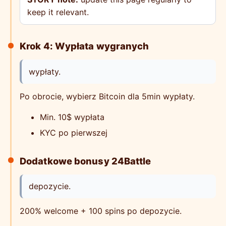
keep it relevant.
Krok 4: Wypłata wygranych
wypłaty.
Po obrocie, wybierz Bitcoin dla 5min wypłaty.
Min. 10$ wypłata
KYC po pierwszej
Dodatkowe bonusy 24Battle
depozycie.
200% welcome + 100 spins po depozycie.