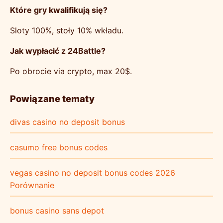
Które gry kwalifikują się?
Sloty 100%, stoły 10% wkładu.
Jak wypłacić z 24Battle?
Po obrocie via crypto, max 20$.
Powiązane tematy
divas casino no deposit bonus
casumo free bonus codes
vegas casino no deposit bonus codes 2026
Porównanie
bonus casino sans depot